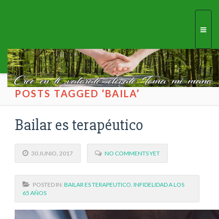
Togg
navi
POSTS TAGGED ‘BAILA’
Bailar es terapéutico
30 JUNIO, 2017
NO COMMENTS YET
POSTED IN:
BAILAR ES TERAPEUTICO
,
INFIDELIDAD A LOS
65 AÑOS