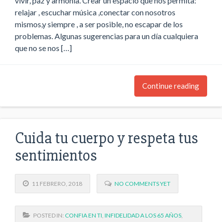
vivir, paz y armonia. Crear un espacio que nos permita:
relajar , escuchar música ,conectar con nosotros
mismos,y siempre , a ser posible, no escapar de los
problemas. Algunas sugerencias para un día cualquiera
que no se nos […]
Continue reading
Cuida tu cuerpo y respeta tus
sentimientos
11 FEBRERO, 2018
NO COMMENTS YET
POSTED IN:
CONFIA EN TI
,
INFIDELIDAD A LOS 65 AÑOS
,