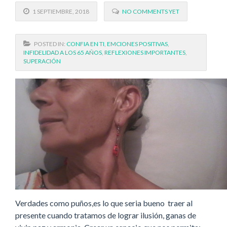
1 SEPTIEMBRE, 2018
NO COMMENTS YET
POSTED IN:
CONFIA EN TI
,
EMCIONES POSITIVAS
,
INFIDELIDAD A LOS 65 AÑOS
,
REFLEXIONES IMPORTANTES
,
SUPERACIÓN
Verdades como puños,es lo que seria bueno traer al
presente cuando tratamos de lograr ilusión, ganas de