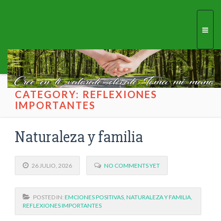
Togg
navi
CATEGORY: REFLEXIONES
IMPORTANTES
Naturaleza y familia
26 JULIO, 2026
NO COMMENTS YET
POSTED IN:
EMCIONES POSITIVAS
,
NATURALEZA Y FAMILIA
,
REFLEXIONES IMPORTANTES