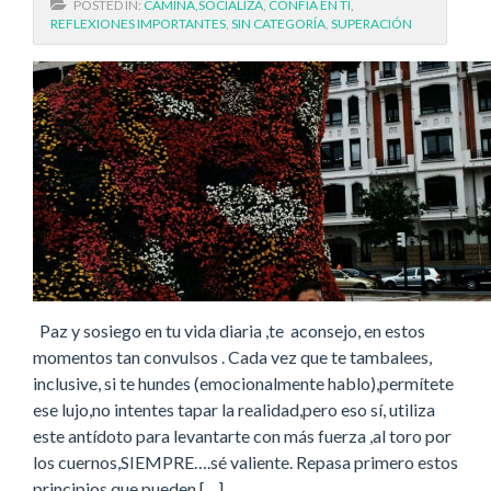
POSTED IN:
CAMINA,SOCIALIZA
,
CONFIA EN TI
,
REFLEXIONES IMPORTANTES
,
SIN CATEGORÍA
,
SUPERACIÓN
Paz y sosiego en tu vida diaria ,te aconsejo, en estos
momentos tan convulsos . Cada vez que te tambalees,
inclusive, si te hundes (emocionalmente hablo),permítete
ese lujo,no intentes tapar la realidad,pero eso sí, utiliza
este antídoto para levantarte con más fuerza ,al toro por
los cuernos,SIEMPRE….sé valiente. Repasa primero estos
principios que pueden […]