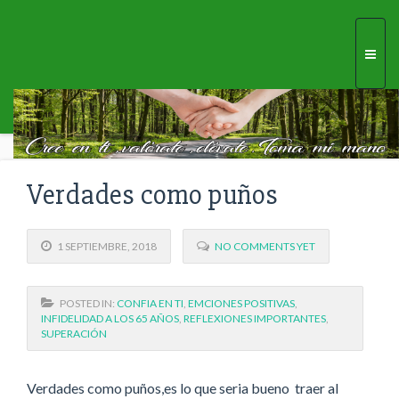
Togg
navi
Verdades como puños
1 SEPTIEMBRE, 2018
NO COMMENTS YET
POSTED IN:
CONFIA EN TI
,
EMCIONES POSITIVAS
,
INFIDELIDAD A LOS 65 AÑOS
,
REFLEXIONES IMPORTANTES
,
SUPERACIÓN
Verdades como puños,es lo que seria bueno traer al