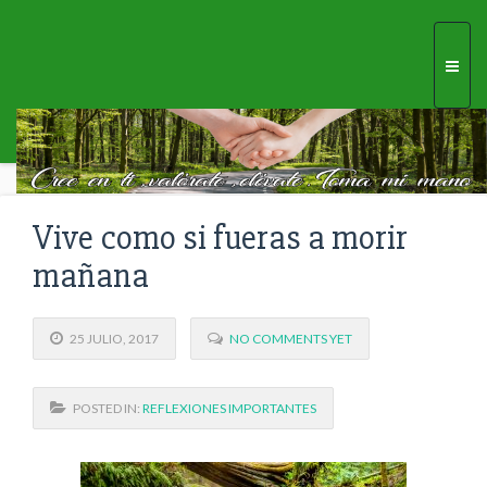
Togg
navi
Vive como si fueras a morir
mañana
25 JULIO, 2017
NO COMMENTS YET
POSTED IN:
REFLEXIONES IMPORTANTES