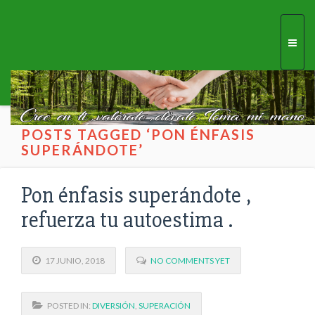
Togg
navi
POSTS TAGGED ‘PON ÉNFASIS
SUPERÁNDOTE’
Pon énfasis superándote ,
refuerza tu autoestima .
17 JUNIO, 2018
NO COMMENTS YET
POSTED IN:
DIVERSIÓN
,
SUPERACIÓN