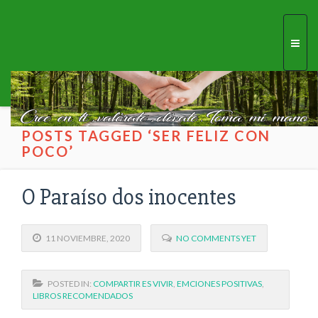
Togg
navi
POSTS TAGGED ‘SER FELIZ CON
POCO’
O Paraíso dos inocentes
11 NOVIEMBRE, 2020
NO COMMENTS YET
POSTED IN:
COMPARTIR ES VIVIR
,
EMCIONES POSITIVAS
,
LIBROS RECOMENDADOS