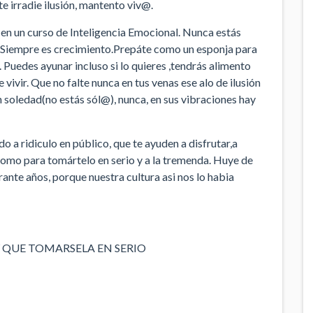
e irradie ilusión, mantento viv@.
en un curso de Inteligencia Emocional. Nunca estás
 Siempre es crecimiento.Prepáte como un esponja para
 Puedes ayunar incluso si lo quieres ,tendrás alimento
 vivir. Que no falte nunca en tus venas ese alo de ilusión
n soledad(no estás sól@), nunca, en sus vibraciones hay
o a ridiculo en público, que te ayuden a disfrutar,a
como para tomártelo en serio y a la tremenda. Huye de
rante años, porque nuestra cultura asi nos lo habia
 QUE TOMARSELA EN SERIO