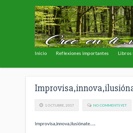
Inicio
Reflexiones importantes
Libros
Improvisa,innova,ilusión
1 OCTUBRE, 2017
NO COMMENTS YET
Improvisa,innova,ilusiónate…..