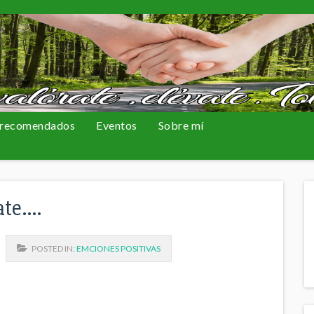
 recomendados
Eventos
Sobre mí
ate….
POSTED IN:
EMCIONES POSITIVAS