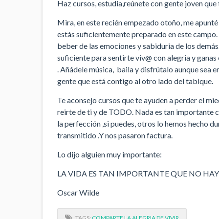
Haz cursos, estudia,reúnete con gente joven que t
Mira, en este recién empezado otoño, me apunté 
estás suficientemente preparado en este campo.
beber de las emociones y sabiduria de los demás.
suficiente para sentirte viv@ con alegria y ganas e
. Añádele música, baila y disfrútalo aunque sea e
gente que está contigo al otro lado del tabique.
Te aconsejo cursos que te ayuden a perder el mied
reirte de ti y de TODO. Nada es tan importante 
la perfección ,si puedes, otros lo hemos hecho du
transmitido .Y nos pasaron factura.
Lo dijo alguien muy importante:
LA VIDA ES TAN IMPORTANTE QUE NO HAY
Oscar Wilde
TAGS:
COMPARTE LA ALEGRIA DE VIVIR