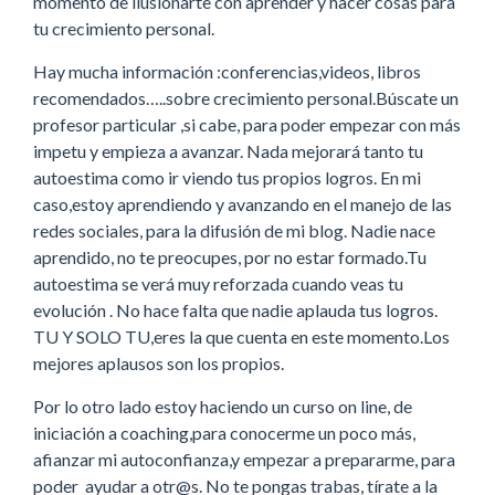
momento de ilusionarte con aprender y hacer cosas para
tu crecimiento personal.
Hay mucha información :conferencias,videos, libros
recomendados…..sobre crecimiento personal.Búscate un
profesor particular ,si cabe, para poder empezar con más
impetu y empieza a avanzar. Nada mejorará tanto tu
autoestima como ir viendo tus propios logros. En mi
caso,estoy aprendiendo y avanzando en el manejo de las
redes sociales, para la difusión de mi blog. Nadie nace
aprendido, no te preocupes, por no estar formado.Tu
autoestima se verá muy reforzada cuando veas tu
evolución . No hace falta que nadie aplauda tus logros.
TU Y SOLO TU,eres la que cuenta en este momento.Los
mejores aplausos son los propios.
Por lo otro lado estoy haciendo un curso on line, de
iniciación a coaching,para conocerme un poco más,
afianzar mi autoconfianza,y empezar a prepararme, para
poder ayudar a otr@s. No te pongas trabas, tírate a la