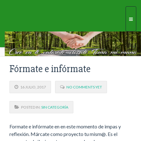
Togg
navi
Fórmate e infórmate
16 JULIO, 2017
NO COMMENTS YET
POSTED IN:
SIN CATEGORÍA
Formate e infórmate en en este momento de impas y
reflexión. Márcate como proyecto tu mism@. Es el