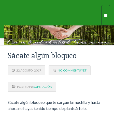
Togg
navi
Sácate algún bloqueo
22 AGOSTO, 2017
NO COMMENTS YET
POSTED IN:
SUPERACIÓN
Sácate algún bloqueo que te cargue la mochila y hasta
ahora no hayas tenido tiempo de planteártelo.