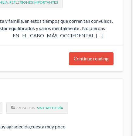
ILIA
,
REFLEXIONES IMPORTANTES
milia, en estos tiempos que corren tan convulsos,
estar equilibrados y sanos mentalmente . No pierdas
Esto une EN EL CABO MÁS OCCIEDENTAL […]
Continue reading
POSTED IN:
SIN CATEGORÍA
 muy agradecida,cuesta muy poco