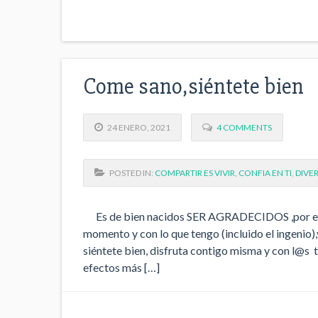
Come sano,siéntete bien
24 ENERO, 2021
4 COMMENTS
POSTED IN:
COMPARTIR ES VIVIR
,
CONFIA EN TI
,
DIVE
Es de bien nacidos SER AGRADECIDOS ,por es
momento y con lo que tengo (incluido el ingenio)
siéntete bien, disfruta contigo misma y con l@s
efectos más […]