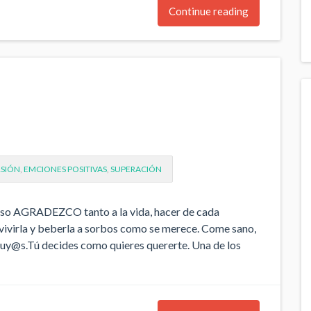
Continue reading
RSIÓN
,
EMCIONES POSITIVAS
,
SUPERACIÓN
o AGRADEZCO tanto a la vida, hacer de cada
,vivirla y beberla a sorbos como se merece. Come sano,
 tuy@s.Tú decides como quieres quererte. Una de los