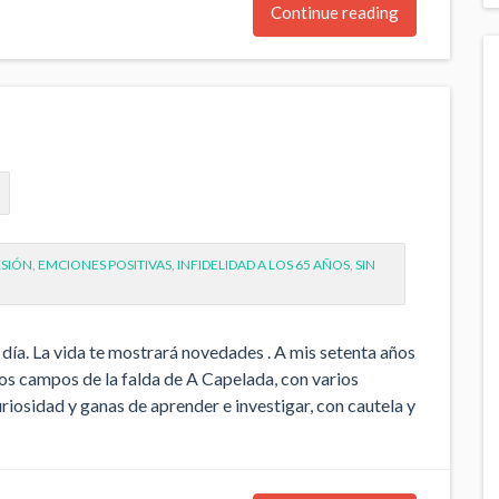
Continue reading
RSIÓN
,
EMCIONES POSITIVAS
,
INFIDELIDAD A LOS 65 AÑOS
,
SIN
 día. La vida te mostrará novedades . A mis setenta años
los campos de la falda de A Capelada, con varios
riosidad y ganas de aprender e investigar, con cautela y