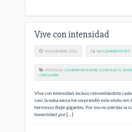
Vive con intensidad
4 NOVIEMBRE, 2021
NO COMMENTS YET
POSTED IN:
COMPARTIR ES VIVIR
,
CONFIA EN TI
,
DIVE
CATEGORÍA
Vive con intensidad, incluso reinventándote cada
casi, la naturaleza me sorprendió este otoño em 
hermosos Bejin gigantes. Por eso no pierdas la cu
honestidad ,por […]