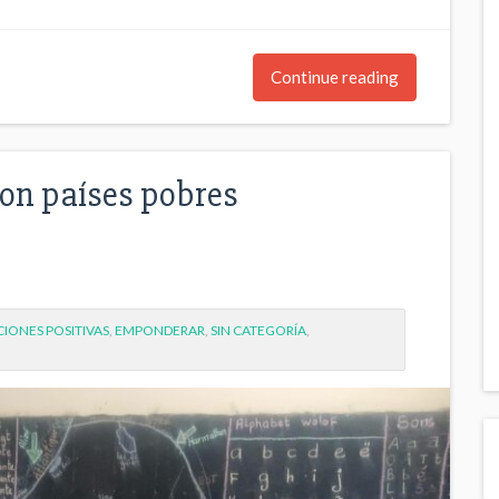
Continue reading
con países pobres
IONES POSITIVAS
,
EMPONDERAR
,
SIN CATEGORÍA
,