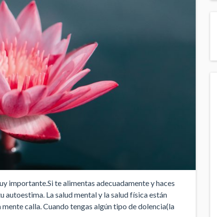
 muy importante.Si te alimentas adecuadamente y haces
u autoestima. La salud mental y la salud física están
 mente calla. Cuando tengas algún tipo de dolencia(la