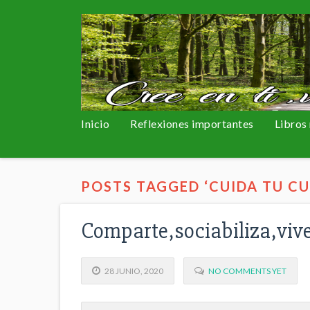
Inicio
Reflexiones importantes
Libros
POSTS TAGGED ‘CUIDA TU C
Comparte,sociabiliza,vive
28 JUNIO, 2020
NO COMMENTS YET