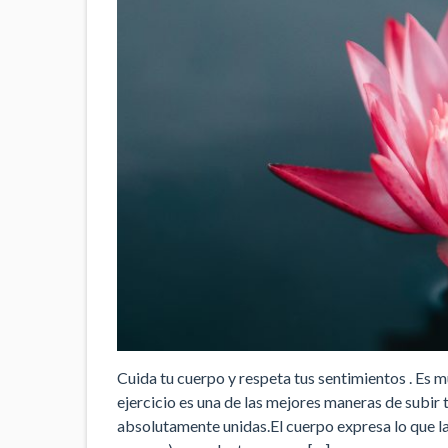
Cuida tu cuerpo y respeta tus sentimientos . Es
ejercicio es una de las mejores maneras de subir t
absolutamente unidas.El cuerpo expresa lo que la