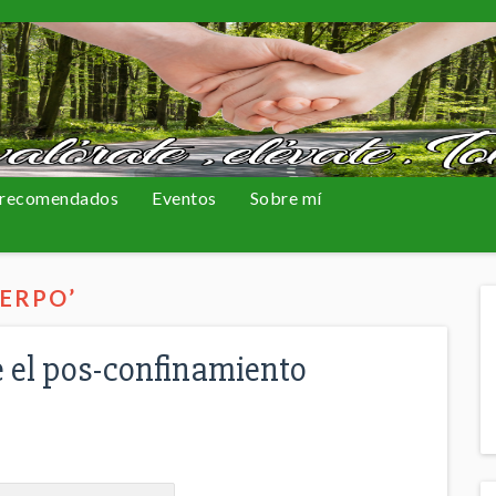
 recomendados
Eventos
Sobre mí
UERPO’
 el pos-confinamiento