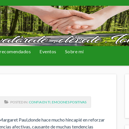
 recomendados
Eventos
Sobre mí
POSTED IN:
CONFIA EN TI
,
EMCIONES POSITIVAS
y Margaret Paul,donde hace mucho hincapié en reforzar
rencias afectivas, causante de muchas tendencias