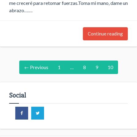
me creceré para retomar fuerzas.Toma mi mano, dame un
abrazo…….
Continue reading
← Previous
1
…
8
9
10
Social