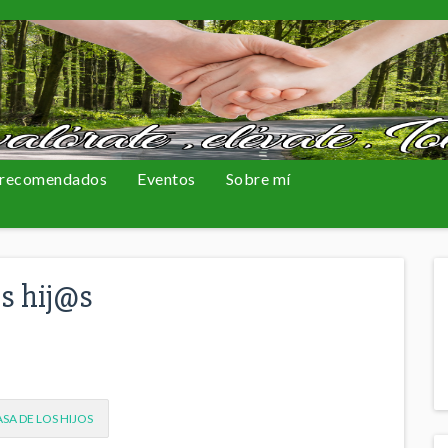
 recomendados
Eventos
Sobre mí
@s hij@s
SA DE LOS HIJOS