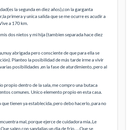
dad(es la segunda en diez años),con la garganta
,la primera y unica salida que se me ocurre es acudir a
.Vive a 170 km.
 mis dos nietos y mi hija (tambien separada hace diez
,muy abrigada pero consciente de que para ella se
ión). Planteo la posibilidad de más tarde irme a vivir
arias posibilidades ,en la fase de aturdimiento, pero al
io propio dentro de la sala, me compro una butaca
ntos comunes. Unico elemento propio en esta casa.
ia que tienen ya establecida, pero debo hacerlo, para no
encuentra mal, porque ejerce de cuidadora mia..Le
ue salgo con sandalias un dia de frio…..Que se