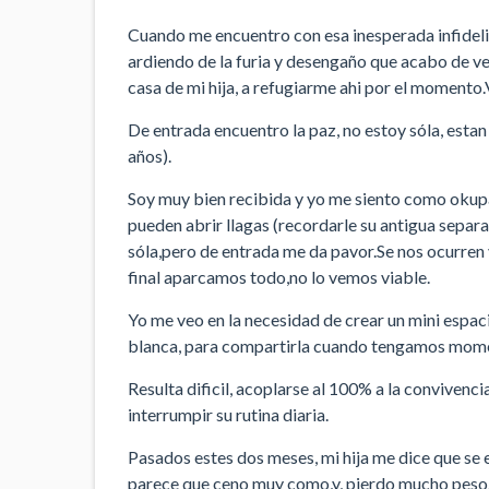
Cuando me encuentro con esa inesperada infideli
ardiendo de la furia y desengaño que acabo de ver
casa de mi hija, a refugiarme ahi por el momento
De entrada encuentro la paz, no estoy sóla, estan
años).
Soy muy bien recibida y yo me siento como okupa
pueden abrir llagas (recordarle su antigua separac
sóla,pero de entrada me da pavor.Se nos ocurren v
final aparcamos todo,no lo vemos viable.
Yo me veo en la necesidad de crear un mini espac
blanca, para compartirla cuando tengamos mome
Resulta dificil, acoplarse al 100% a la convivenc
interrumpir su rutina diaria.
Pasados estes dos meses, mi hija me dice que se 
parece que ceno muy como,y, pierdo mucho peso.Q