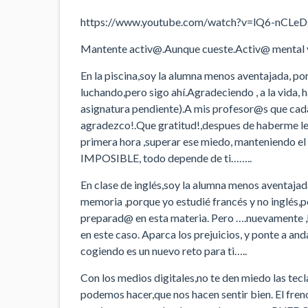
https://www.youtube.com/watch?v=lQ6-nCLeD
Mantente activ@.Aunque cueste.Activ@ mental y 
En la piscina,soy la alumna menos aventajada, por
luchando,pero sigo ahí.Agradeciendo , a la vida,
asignatura pendiente).A mis profesor@s que cada
agradezco!.Que gratitud!,despues de haberme leva
primera hora ,superar ese miedo, manteniendo e
IMPOSIBLE, todo depende de ti……..
En clase de inglés,soy la alumna menos aventajada
memoria ,porque yo estudié francés y no inglés
preparad@ en esta materia. Pero ….nuevamente ,ha
en este caso. Aparca los prejuicios, y ponte a an
cogiendo es un nuevo reto para ti…..
Con los medios digitales,no te den miedo las te
podemos hacer,que nos hacen sentir bien. El fre