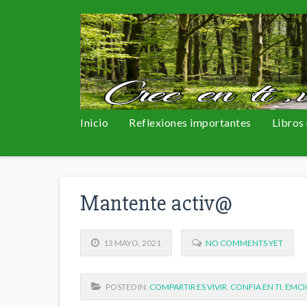
Inicio
Reflexiones importantes
Libros
Mantente activ@
13 MAYO, 2021
NO COMMENTS YET
POSTED IN:
COMPARTIR ES VIVIR
,
CONFIA EN TI
,
EMCI