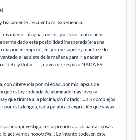
sI
físicamente .Te cuento mi experiencia:
 mis miedos al agua,con los que llevo cuatro años
 haberme dado esta posibilidad inesperada(era una
 día ponen empeño, en que me supere ¡cuanto se lo
ntado a las siete de la mañana para ir a nadar a
l respeto y flotar……,moverme, respirar.NADA ES
, con diferencia,por mi edad, por mis lapsus de
,porque estoy rodeada de alumnado más joven y
y que tirarse a la piscina, sin flotador….sin complejos
dar por esta lengua, cada palabra o expresión que vayas
clas,prueba, investiga, te sorprenderá……Cuantas cosas
no lo activamos nosotr@s… Lo intento todo, en este