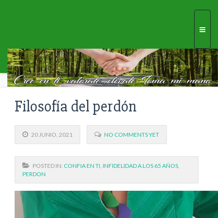
Togg
navi
Filosofía del perdón
20 JUNIO, 2021
NO COMMENTS YET
POSTED IN:
CONFIA EN TI
,
INFIDELIDAD A LOS 65 AÑOS
,
PERDON