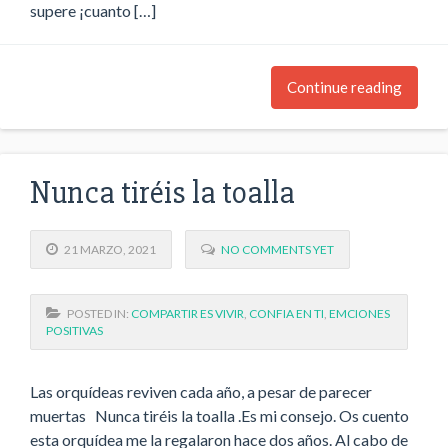
supere ¡cuanto […]
Continue reading
Nunca tiréis la toalla
21 MARZO, 2021
NO COMMENTS YET
POSTED IN:
COMPARTIR ES VIVIR
,
CONFIA EN TI
,
EMCIONES
POSITIVAS
Las orquídeas reviven cada año, a pesar de parecer
muertas Nunca tiréis la toalla .Es mi consejo. Os cuento
esta orquídea me la regalaron hace dos años. Al cabo de