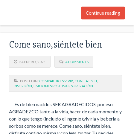
Continue reading
Come sano,siéntete bien
24 ENERO, 2021
4 COMMENTS
POSTED IN:
COMPARTIR ES VIVIR
,
CONFIA EN TI
,
DIVERSIÓN
,
EMCIONES POSITIVAS
,
SUPERACIÓN
Es de bien nacidos SER AGRADECIDOS ,por eso
AGRADEZCO tanto a la vida, hacer de cada momento y
con lo que tengo (incluido el ingenio),vivirla y beberla a
sorbos como se merece. Come sano, siéntete bien,
disfruta contigo misma y con l@s tuy@s.Tú decides