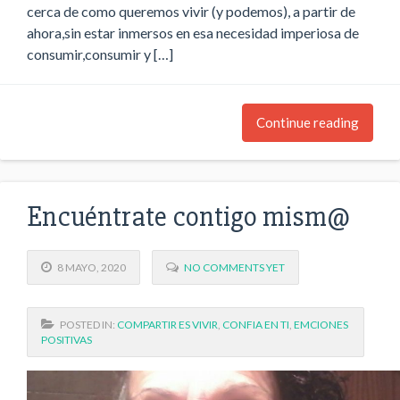
cerca de como queremos vivir (y podemos), a partir de
ahora,sin estar inmersos en esa necesidad imperiosa de
consumir,consumir y […]
Continue reading
Encuéntrate contigo mism@
8 MAYO, 2020
NO COMMENTS YET
POSTED IN:
COMPARTIR ES VIVIR
,
CONFIA EN TI
,
EMCIONES
POSITIVAS